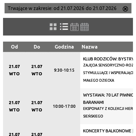
Trwające w zakresie:
od 21.07.2026 do 21.07.2026
Us
Szukana fraza
ten
filtr
Kategoria
Od
Do
Godzina
Nazwa
KLUB RODZICÓW: BYSTRY
Trwające w zakresie
ZAJĘCIA SENSORYCZNO-RO
21.07
21.07
9:30-10:15
—
STYMULUJĄCE I WSPIERAJĄC
WTO
WTO
MAŁEGO DZIECKA
Miejsce
WYSTAWA: 70 LAT PIWNIC
BARANAMI
21.07
21.07
10:00-17:00
EKSPONATY Z KOLEKCJI HIER
Organizator
WTO
WTO
SIEŃSKIEGO
KONCERTY BALKONOWE | 
Promowane
21.07
21.07