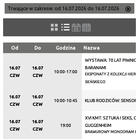
Trwające w zakresie:
od 16.07.2026 do 16.07.2026
Us
Szukana fraza
ten
filtr
Kategoria
Od
Do
Godzina
Nazwa
WYSTAWA: 70 LAT PIWNIC
Trwające w zakresie
BARANAMI
16.07
16.07
10:00-17:00
—
EKSPONATY Z KOLEKCJI HIER
CZW
CZW
SIEŃSKIEGO
Miejsce
16.07
16.07
10:00-10:45
KLUB RODZICÓW: SENSOP
CZW
CZW
Organizator
XVI KMT: SZTUKA I SEKS, C
16.07
16.07
19:00
GUGGENHEIM
CZW
CZW
BRAWUROWY MONODRAM EW
Promowane