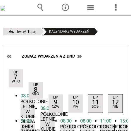
Wyszukiwarka
Narzędzia
Menu
Menu
główne
szcze
KALENDARZ WYDARZEŃ
Jesteś Tutaj
ZOBACZ WYDARZENIA Z DNIA:
LIP
7
WTO
LIP
8
ŚRO
08:00
LIP
LIP
LIP
LIP
9
10
11
12
PÓŁKOLONIE
LETNIE
CZW
PIĄ
SOB
NIE
08:00
W
PÓŁKOLONIE
KLUBIE
LETNIE
09:30
08:00
08:00
11:00
15:0
OLSZA
W
– II
KLUB
PÓŁKOLONIE
PÓŁKOLONIE
KONCERTY
KON
KLUBIE