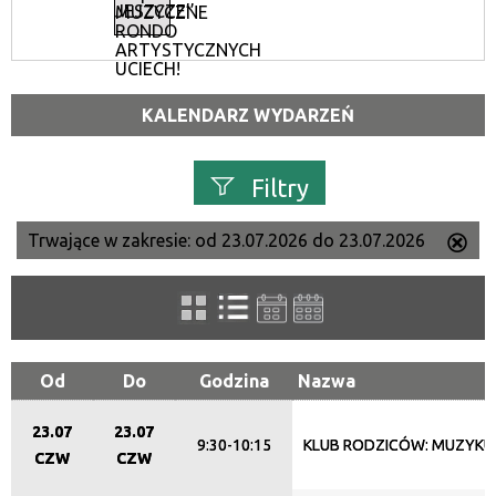
JESZCZE’’
MUZYCZNE
RONDO
ARTYSTYCZNYCH
UCIECH!
KALENDARZ WYDARZEŃ
Filtry
Trwające w zakresie:
od 23.07.2026 do 23.07.2026
Us
Szukana fraza
ten
filtr
Kategoria
Od
Do
Godzina
Nazwa
Trwające w zakresie
23.07
23.07
9:30-10:15
KLUB RODZICÓW: MUZYKU
CZW
CZW
—