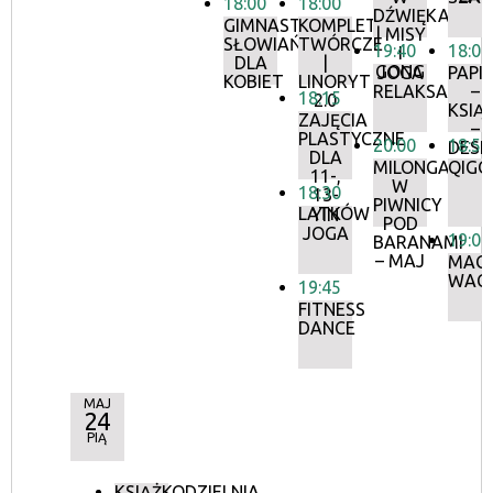
18:00
18:00
DŹWIĘKACH
GIMNASTYKA
KOMPLETY
| MISY
SŁOWIAŃSKA
TWÓRCZE
19:40
18:00
I
DLA
|
GONG
JOGA
PAPI
KOBIET
LINORYT
RELAKSACYJN
–
18:15
2.0
KSIĄ
ZAJĘCIA
–
PLASTYCZNE
20:00
18:50
DESI
DLA
MILONGA
QIGO
11-,
W
18:30
13-
PIWNICY
LATKÓW
YIN
POD
JOGA
19:00
BARANAMI
– MAJ
MAGI
WAC
19:45
FITNESS
DANCE
MAJ
24
PIĄ
KSIĄŻKODZIELNIA