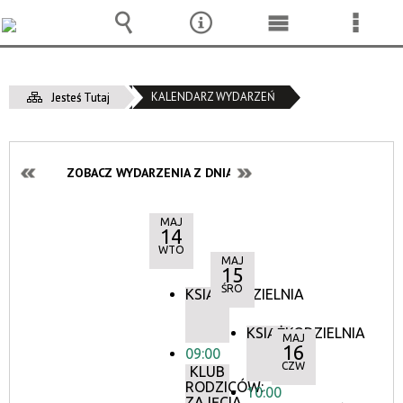
Wyszukiwarka
Narzędzia
Menu
Menu
główne
szcze
KALENDARZ WYDARZEŃ
Jesteś Tutaj
ZOBACZ WYDARZENIA Z DNIA:
MAJ
14
WTO
MAJ
15
ŚRO
KSIĄŻKODZIELNIA
KSIĄŻKODZIELNIA
MAJ
16
09:00
CZW
KLUB
RODZICÓW:
10:00
ZAJĘCIA