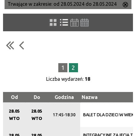
Trwające w zakresie:
od 28.05.2024 do 28.05.2024
Us
Szukana fraza
ten
filtr
Kategoria
Trwające w zakresie
1
2
—
Liczba wydarzeń:
18
Miejsce
Od
Do
Godzina
Nazwa
Organizator
28.05
28.05
17:45-18:30
BALET DLA DZIECI W WIEKU
WTO
WTO
Promowane
INTEGRACYJNE ZAJĘCIA T
28.05
28.05