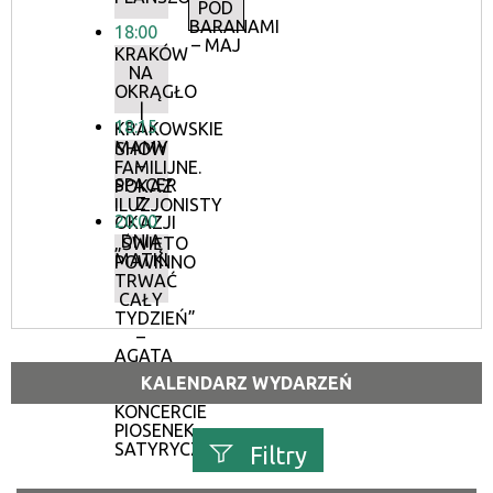
POD
BARANAMI
18:00
– MAJ
KRAKÓW
NA
OKRĄGŁO
|
18:15
KRAKOWSKIE
MAMY
SHOW
–
FAMILIJNE.
SPACER
POKAZ
Z
ILUZJONISTY
20:00
OKAZJI
DNIA
„ŚWIĘTO
MATKI
POWINNO
TRWAĆ
CAŁY
TYDZIEŃ”
–
AGATA
ŚLAZYK
KALENDARZ WYDARZEŃ
W
KONCERCIE
PIOSENEK
SATYRYCZNYCH
Filtry