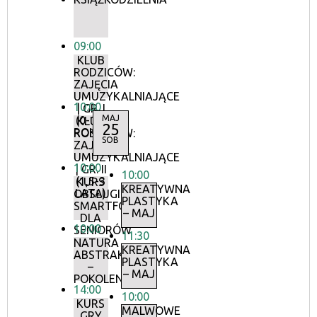
09:00
KLUB
RODZICÓW:
ZAJĘCIA
UMUZYKALNIAJĄCE
10:00
| GR. I
MAJ
(0-1,5
KLUB
25
ROKU)
RODZICÓW:
SOB
ZAJĘCIA
UMUZYKALNIAJĄCE
10:00
| GR. II
10:00
(1,5-3
KURS
KREATYWNA
LATA)
OBSŁUGI
PLASTYKA
SMARTFONA
– MAJ
DLA
10:00
SENIORÓW
11:30
NATURA
KREATYWNA
ABSTRAKCJI
PLASTYKA
–
– MAJ
POKOLENIA
14:00
10:00
KURS
MALWOWE
GRY