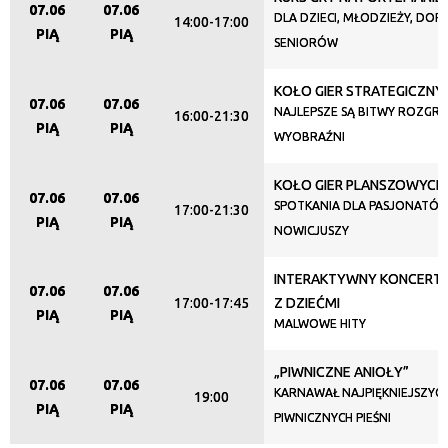
07.06
07.06
Promowane
DLA DZIECI, MŁODZIEŻY, DORO
14:00-17:00
PIĄ
PIĄ
SENIORÓW
KOŁO GIER STRATEGICZNY
07.06
07.06
NAJLEPSZE SĄ BITWY ROZGR
16:00-21:30
PIĄ
PIĄ
WYOBRAŹNI
KOŁO GIER PLANSZOWYCH
07.06
07.06
SPOTKANIA DLA PASJONATÓW
17:00-21:30
PIĄ
PIĄ
NOWICJUSZY
INTERAKTYWNY KONCERT 
07.06
07.06
17:00-17:45
Z DZIEĆMI
PIĄ
PIĄ
MALWOWE HITY
„PIWNICZNE ANIOŁY”
07.06
07.06
KARNAWAŁ NAJPIĘKNIEJSZYC
19:00
PIĄ
PIĄ
PIWNICZNYCH PIEŚNI