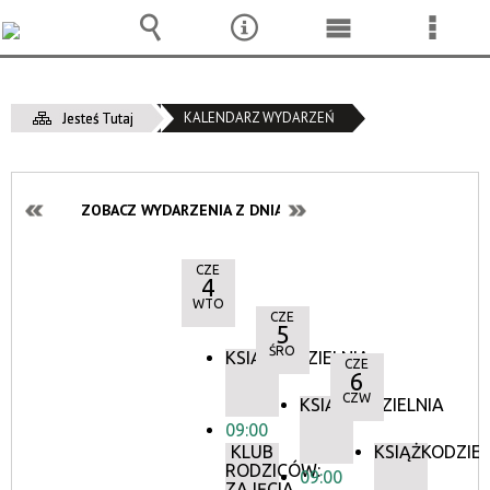
Wyszukiwarka
Narzędzia
Menu
Menu
główne
szcze
KALENDARZ WYDARZEŃ
Jesteś Tutaj
ZOBACZ WYDARZENIA Z DNIA:
CZE
4
WTO
CZE
5
ŚRO
KSIĄŻKODZIELNIA
CZE
6
CZW
KSIĄŻKODZIELNIA
09:00
KLUB
KSIĄŻKODZIEL
RODZICÓW:
09:00
ZAJĘCIA