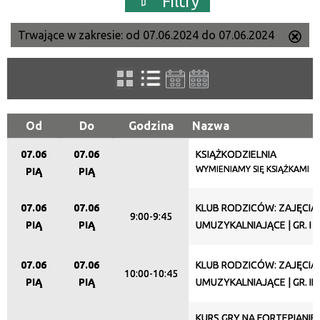
Filtry
Trwające w zakresie:
od 07.06.2024 do 07.06.2024
Us
Szukana fraza
ten
filtr
Kategoria
Od
Do
Godzina
Nazwa
07.06
07.06
KSIĄŻKODZIELNIA
Trwające w zakresie
WYMIENIAMY SIĘ KSIĄŻKAMI
PIĄ
PIĄ
—
07.06
07.06
KLUB RODZICÓW: ZAJĘCIA
Miejsce
9:00-9:45
PIĄ
PIĄ
UMUZYKALNIAJĄCE | GR. I (
07.06
07.06
KLUB RODZICÓW: ZAJĘCIA
Organizator
10:00-10:45
PIĄ
PIĄ
UMUZYKALNIAJĄCE | GR. II (
KURS GRY NA FORTEPIANIE