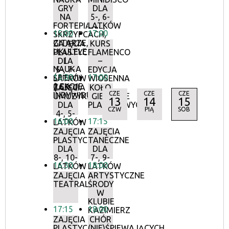
GRY
DLA
NA
5-, 6-
FORTEPIANIE,
LATKÓW
15:00
17:00
SKRZYPCACH,
GITARZE,
ZAJĘCIA
KURS
UKULELE
PLASTYCZNE
FLAMENCO
I
DLA
–
NAUKA
5-, 7-
EDYCJA
15:30
17:00
ŚPIEWU
LATKÓW
WIOSENNA
(LEKCJE
| GR. II
ZAJĘCIA
KOŁO
CZE
CZE
CZE
INDYWIDUALNE)
UMUZYKALNIAJĄCE
GIER
13
14
15
DLA
PLANSZOWYCH
CZW
PIĄ
SOB
4-, 5-
16:00
17:15
LATKÓW
ZAJĘCIA
ZAJĘCIA
PLASTYCZNE
TANECZNE
DLA
DLA
8-, 10-
7-, 9-
16:30
18:00
LATKÓW
LATKÓW
ZAJĘCIA
ARTYSTYCZNE
TEATRALNE
ŚRODY
W
KLUBIE
17:15
18:00
KAZIMIERZ
ZAJĘCIA
CHÓR
PLASTYCZNE
(NIE)ŚPIEWAJĄCYCH.