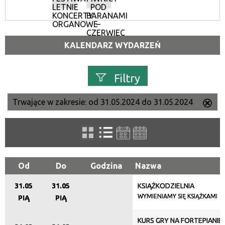
LETNIE
POD
KONCERTY
BARANAMI
ORGANOWE
–
CZERWIEC
KALENDARZ WYDARZEŃ
Filtry
Trwające w zakresie:
od 31.05.2024 do 31.05.2024
Us
Szukana fraza
ten
filtr
Kategoria
Od
Do
Godzina
Nazwa
31.05
31.05
KSIĄŻKODZIELNIA
Trwające w zakresie
WYMIENIAMY SIĘ KSIĄŻKAMI
PIĄ
PIĄ
—
KURS GRY NA FORTEPIANIE