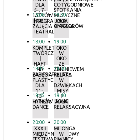
DLA
COTYGODNIOWE
5-, 7-
SPOTKANIA
18:00
18:30
LATKÓW
MUZYCZNE
| GR. I
DLA
INTEGRACYJNE
JOGA
AMATORÓW
ZAJĘCIA
VINYASA
TEATRALNE
18:00
19:00
KOMPLETY
OKO
TWÓRCZE
W
|
OKO
HAFT
ZE
18:15
19:00
NA
ZBIGNIEWEM
PAPIERZE
PALETĄ
ZAJĘCIA
RELAKS
PLASTYCZNE
W
DLA
DŹWIĘKACH
11-,
| MISY
19:45
19:40
13-
I
LATKÓW
GONG
FITNESS
JOGA
DANCE
RELAKSACYJNA
20:00
20:00
XXXII
MILONGA
MIĘDZYNARODOWY
W
FESTIWAL
PIWNICY