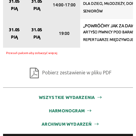
31.05
31.05
Miejsce
DLA DZIECI, MŁODZIEŻY, DORO
14:00-17:00
PIĄ
PIĄ
SENIORÓW
„POWRÓĆMY JAK ZA DAWNY
Organizator
31.05
31.05
ARTYŚCI PIWNICY POD BARAN
19:00
PIĄ
PIĄ
REPERTUARZE MIĘDZYWOJE
Promowane
Pobierz zestawienie w pliku PDF
WSZYSTKIE WYDARZENIA
HARMONOGRAM
ARCHIWUM WYDARZEŃ