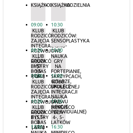
KSIĄŻKODZIELNIA
KSIĄŻKODZIELNIA
09:00
10:30
KLUB
KLUB
RODZICÓW:
RODZICÓW:
ZAJĘCIA
SENSOPLASTYKA
INTEGRACYJNO-
09:30
13:00
ROZWOJOWE
|
KLUB
NAUKA
GRUPA
RODZICÓW:
GRY
I (0-
BYSTRY
NA
1,5
BOBAS
FORTEPIANIE,
10:00
15:00
ROKU)
| GR. I
SKRZYPCACH,
GITARZE,
KLUB
KOŁO
UKULELE
RODZICÓW:
SPOŁECZNEJ
I
ZAJĘCIA
INTEGRACJI
NAUKA
INTEGRACYJNO-
10:30
15:30
ŚPIEWU
ROZWOJOWE
(LEKCJE
|
KLUB
MINIDISCO
INDYWIDUALNE)
GRUPA
RODZICÓW:
DLA
II (1,5-
BYSTRY
4-, 5-
3
BOBAS
LATKÓW
13:00
16:30
LATA)
| GR. II
NAUKA
MINIDISCO