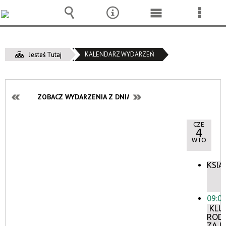
Wyszukiwarka
Narzędzia
Menu
Menu
główne
szcze
KALENDARZ WYDARZEŃ
Jesteś Tutaj
ZOBACZ WYDARZENIA Z DNIA:
CZE
4
WTO
KSIĄ
09:0
KLU
ROD
ZAJĘ