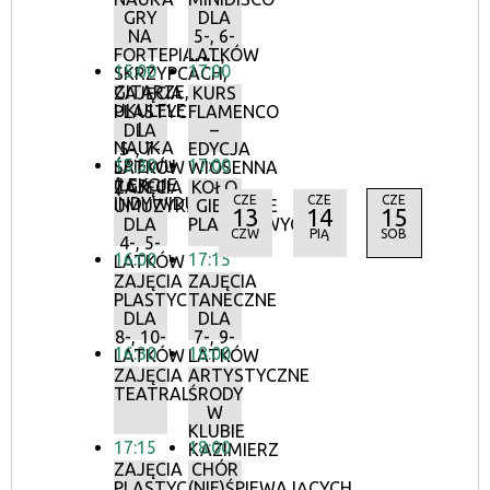
GRY
DLA
NA
5-, 6-
FORTEPIANIE,
LATKÓW
15:00
17:00
SKRZYPCACH,
GITARZE,
ZAJĘCIA
KURS
UKULELE
PLASTYCZNE
FLAMENCO
I
DLA
–
NAUKA
5-, 7-
EDYCJA
15:30
17:00
ŚPIEWU
LATKÓW
WIOSENNA
(LEKCJE
| GR. II
ZAJĘCIA
KOŁO
CZE
CZE
CZE
INDYWIDUALNE)
UMUZYKALNIAJĄCE
GIER
13
14
15
DLA
PLANSZOWYCH
CZW
PIĄ
SOB
4-, 5-
16:00
17:15
LATKÓW
ZAJĘCIA
ZAJĘCIA
PLASTYCZNE
TANECZNE
DLA
DLA
8-, 10-
7-, 9-
16:30
18:00
LATKÓW
LATKÓW
ZAJĘCIA
ARTYSTYCZNE
TEATRALNE
ŚRODY
W
KLUBIE
17:15
18:00
KAZIMIERZ
ZAJĘCIA
CHÓR
PLASTYCZNE
(NIE)ŚPIEWAJĄCYCH.