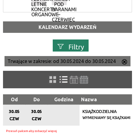
LETNIE
POD
KONCERTY
BARANAMI
ORGANOWE
–
CZERWIEC
KALENDARZ WYDARZEŃ
Filtry
Trwające w zakresie:
od 30.05.2024 do 30.05.2024
Us
Szukana fraza
ten
filtr
Kategoria
Od
Do
Godzina
Nazwa
30.05
30.05
KSIĄŻKODZIELNIA
Trwające w zakresie
WYMIENIAMY SIĘ KSIĄŻKAMI
CZW
CZW
—