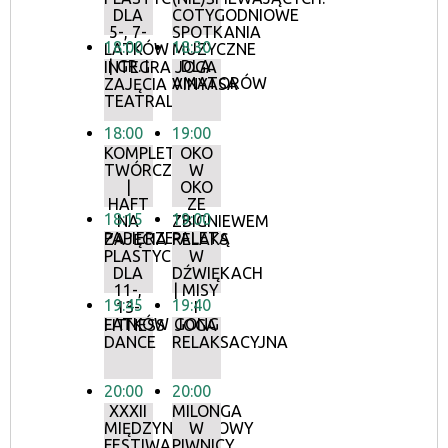
DLA
COTYGODNIOWE
5-, 7-
SPOTKANIA
18:00
18:30
LATKÓW
MUZYCZNE
| GR. I
DLA
INTEGRACYJNE
JOGA
AMATORÓW
ZAJĘCIA
VINYASA
TEATRALNE
18:00
19:00
KOMPLETY
OKO
TWÓRCZE
W
|
OKO
HAFT
ZE
18:15
19:00
NA
ZBIGNIEWEM
PAPIERZE
PALETĄ
ZAJĘCIA
RELAKS
PLASTYCZNE
W
DLA
DŹWIĘKACH
11-,
| MISY
19:45
19:40
13-
I
LATKÓW
GONG
FITNESS
JOGA
DANCE
RELAKSACYJNA
20:00
20:00
XXXII
MILONGA
MIĘDZYNARODOWY
W
FESTIWAL
PIWNICY