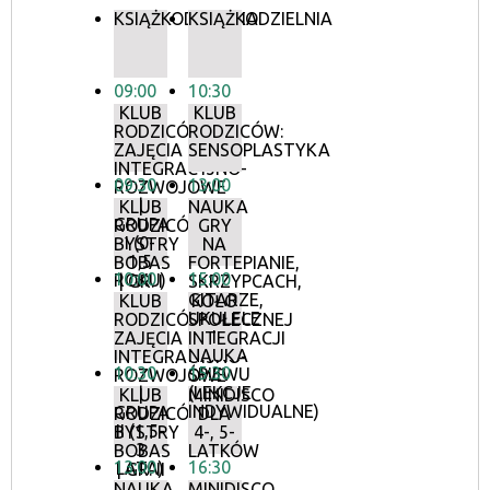
KSIĄŻKODZIELNIA
KSIĄŻKODZIELNIA
09:00
10:30
KLUB
KLUB
RODZICÓW:
RODZICÓW:
ZAJĘCIA
SENSOPLASTYKA
INTEGRACYJNO-
09:30
13:00
ROZWOJOWE
|
KLUB
NAUKA
GRUPA
RODZICÓW:
GRY
I (0-
BYSTRY
NA
1,5
BOBAS
FORTEPIANIE,
10:00
15:00
ROKU)
| GR. I
SKRZYPCACH,
GITARZE,
KLUB
KOŁO
UKULELE
RODZICÓW:
SPOŁECZNEJ
I
ZAJĘCIA
INTEGRACJI
NAUKA
INTEGRACYJNO-
10:30
15:30
ŚPIEWU
ROZWOJOWE
(LEKCJE
|
KLUB
MINIDISCO
INDYWIDUALNE)
GRUPA
RODZICÓW:
DLA
II (1,5-
BYSTRY
4-, 5-
3
BOBAS
LATKÓW
13:00
16:30
LATA)
| GR. II
NAUKA
MINIDISCO