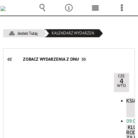
Wyszukiwarka
Narzędzia
Menu
Menu
główne
szcze
KALENDARZ WYDARZEŃ
Jesteś Tutaj
ZOBACZ WYDARZENIA Z DNIA:
CZE
4
WTO
KSIĄ
09:0
KLU
ROD
ZAJĘ