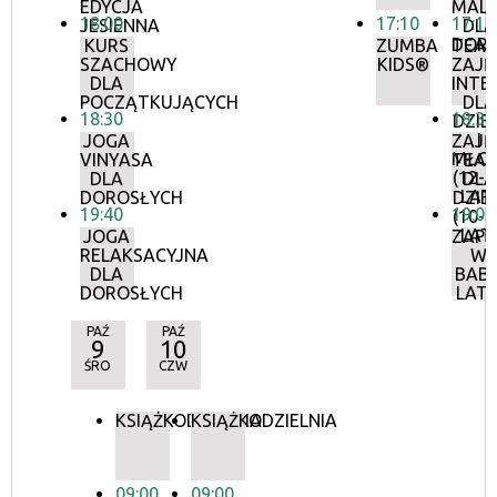
EDYCJA
MAL
18:00
17:10
17:15
JESIENNA
DLA
DOR
KURS
ZUMBA
TEAT
SZACHOWY
KIDS®
ZAJĘ
DLA
INTE
POCZĄTKUJĄCYCH
DLA
18:30
18:30
DZIEC
I
JOGA
ZAJĘ
MŁOD
VINYASA
TEAT
(12-2
DLA
DLA
LAT
DOROSŁYCH
DZIEC
19:40
19:00
(10-1
LAT
JOGA
ZAP
RELAKSACYJNA
W
DLA
BABI
DOROSŁYCH
LAT
PAŹ
PAŹ
9
10
ŚRO
CZW
KSIĄŻKODZIELNIA
KSIĄŻKODZIELNIA
09:00
09:00