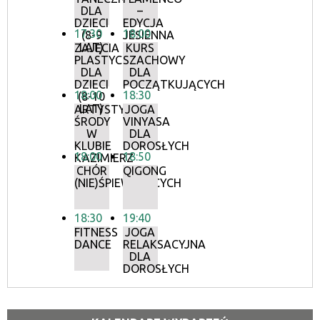
DLA
–
DZIECI
EDYCJA
17:30
18:00
(8-9
JESIENNA
LAT)
ZAJĘCIA
KURS
PLASTYCZNE
SZACHOWY
DLA
DLA
DZIECI
POCZĄTKUJĄCYCH
18:00
18:30
(8-10
LAT)
ARTYSTYCZNE
JOGA
ŚRODY
VINYASA
W
DLA
KLUBIE
DOROSŁYCH
18:00
18:50
KAZIMIERZ
CHÓR
QIGONG
(NIE)ŚPIEWAJĄCYCH
18:30
19:40
FITNESS
JOGA
DANCE
RELAKSACYJNA
DLA
DOROSŁYCH