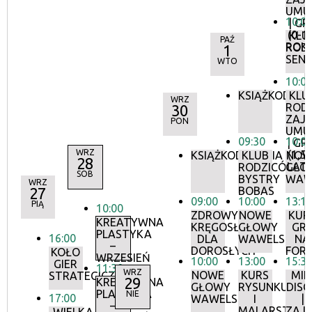
UMU
10:0
| GR.
(0-1,
KLU
PAŹ
ROK
ROD
1
SEN
WTO
10:0
KSIĄŻKODZIEL
KLU
WRZ
ROD
30
ZAJĘ
PON
UMU
09:30
10:0
| GR. 
WRZ
(1,5-
KSIĄŻKODZIELNIA
KLUB
NOW
28
LATA
RODZICÓW:
GŁO
SOB
BYSTRY
WAW
WRZ
27
BOBAS
09:00
10:00
13:1
PIĄ
10:00
ZDROWY
NOWE
KUR
KREATYWNA
KRĘGOSŁUP
GŁOWY
GR
PLASTYKA
16:00
DLA
WAWELSKIE
NA
–
DOROSŁYCH
FORT
KOŁO
WRZESIEŃ
10:00
13:00
15:3
GIER
11:30
WRZ
NOWE
KURS
MIN
STRATEGICZNYCH
29
KREATYWNA
GŁOWY
RYSUNKU
DISC
PLASTYKA
NIE
17:00
WAWELSKIE
I
|
–
MALARSTWA
ZAJĘ