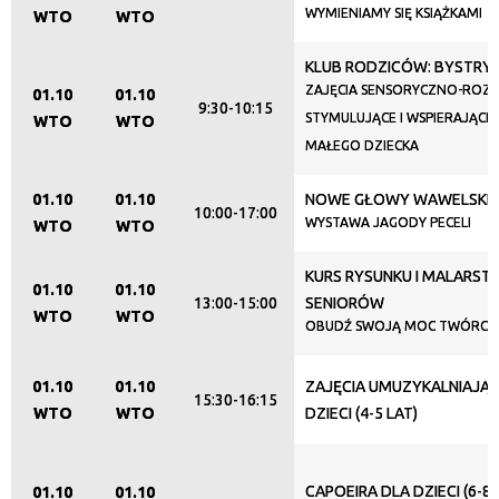
Organizator
WYMIENIAMY SIĘ KSIĄŻKAMI
WTO
WTO
KLUB RODZICÓW: BYSTRY
Promowane
ZAJĘCIA SENSORYCZNO-RO
01.10
01.10
9:30-10:15
STYMULUJĄCE I WSPIERAJĄC
WTO
WTO
MAŁEGO DZIECKA
01.10
01.10
NOWE GŁOWY WAWELSKIE
10:00-17:00
WYSTAWA JAGODY PECELI
WTO
WTO
KURS RYSUNKU I MALARST
01.10
01.10
13:00-15:00
SENIORÓW
WTO
WTO
OBUDŹ SWOJĄ MOC TWÓRCZ
01.10
01.10
ZAJĘCIA UMUZYKALNIAJĄC
15:30-16:15
WTO
WTO
DZIECI (4-5 LAT)
CAPOEIRA DLA DZIECI (6-8 
01.10
01.10