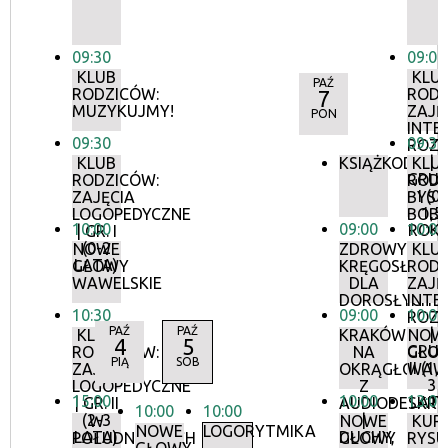
09:30
09:00
KLUB
KLU
PAŹ
RODZICÓW:
RODZ
7
MUZYKUJMY!
ZAJĘ
PON
INTE
09:30
09:30
ROZ
|
KLUB
KSIĄŻKODZIEL
KLU
GRU
RODZICÓW:
RODZ
I (0-
ZAJĘCIA
BYST
1,5
LOGOPEDYCZNE
BOB
10:00
09:00
10:00
ROKU
| GR. I
(0-2
NOWE
ZDROWY
KLU
LATA)
GŁOWY
KRĘGOSŁUP
RODZ
WAWELSKIE
DLA
ZAJĘ
DOROSŁYCH
INTE
10:30
09:00
10:00
ROZ
PAŹ
PAŹ
|
KLUB
KRAKÓW
NOW
4
5
GRU
RODZICÓW:
NA
GŁO
PIĄ
SOB
II (1,
ZAJĘCIA
OKRĄGŁO
WAWE
3
LOGOPEDYCZNE
Z
15:00
10:00
13:00
LATA
| GR. II
AUDIODESKRY
10:00
10:00
(2-3
|
W
NOWE
KUR
NOWE
LOGORYTMIKA
LATA)
DUCHY,
POŁUDNIOWYCH
GŁOWY
RYS