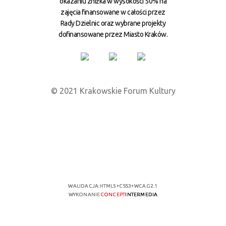
okazaniu zniżka w wysokości 50% na
zajęcia finansowane w całości przez
Rady Dzielnic oraz wybrane projekty
dofinansowane przez Miasto Kraków.
© 2021 Krakowskie Forum Kultury
WALIDACJA:
HTML5
+
CSS3
+
WCAG 2.1
WYKONANIE
CONCEPT
INTERMEDIA