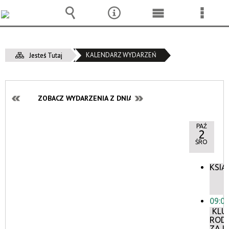
Wyszukiwarka
Narzędzia
Menu
Menu
główne
szcze
KALENDARZ WYDARZEŃ
Jesteś Tutaj
ZOBACZ WYDARZENIA Z DNIA:
PAŹ
2
ŚRO
KSIĄ
09:0
KLU
ROD
ZAJĘ