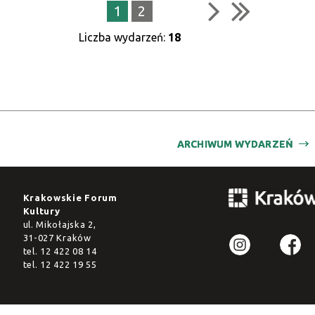
1
2
Liczba wydarzeń:
18
ARCHIWUM WYDARZEŃ
Krakowskie Forum
Kultury
ul. Mikołajska 2,
31-027 Kraków
tel.
12 422 08 14
tel.
12 422 19 55