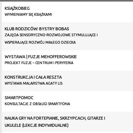
KSIĄŻKOBIEG
WYMIENIAMY SIĘ KSIĄŻKAMI
KLUB RODZICÓW: BYSTRY BOBAS
ZAJĘCIA SENSORYCZNO-ROZWOJOWE STYMULUJĄCE I
WSPIERAJĄCE ROZWÓJ MAŁEGO DZIECKA
WYSTAWA | FUZJE MEHOFFEROWSKIE
PROJEKT FUZJE – CENTRUM I PERYFERIA
KONSTRUKCJA I CAŁA RESZTA
WYSTAWA MALARSTWA AGATY LIS
SMARTPOMOC
KONSULTACJE Z OBSŁUGI SMARTFONA
NAUKA GRY NA FORTEPIANIE, SKRZYPCACH, GITARZE I
UKULELE (LEKCJE INDYWIDUALNE)