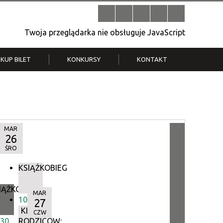
Twoja przeglądarka nie obsługuje JavaScript
KUP BILET
KONKURSY
KONTAKT
| V
Klub Strych
TWOJA DZIELNICA, TWÓJ FILM
. T.
– konkurs na krótkometrażówkę
MAR
26
ŚRO
KSIĄŻKOBIEG
IĄŻKOBIEG
MAR
10:00
27
KLUB
CZW
:30
RODZICÓW: