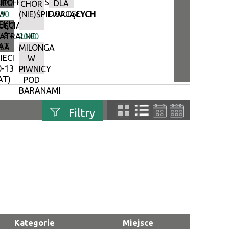
HOFFEROWSKIE
IECI
DLA
CHÓR
W
DOROSŁYCH
:30
(NIE)ŚPIEWAJĄCYCH
EKU
JĘCIA
-8
ATRALNE
20:00
AT
LA
MILONGA
IECI
W
0-13
PIWNICY
AT)
POD
BARANAMI
–
Filtry
MARZEC
uń
Szukana fraza
Kategoria
Trwające w
—
zakresie
Kategorie
Miejsce