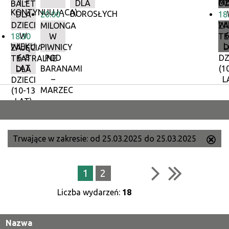
1 –
ME
DLA
DZ
BALET
KONTYNUUJĄCA)
DOROSŁYCH
DLA
20:00
18
WI
DZIECI
MILONGA
ZA
6
W
18:30
W
TE
L
WIEKU
PIWNICY
D
ZAJĘCIA
6-8
POD
DZ
TEATRALNE
LAT
BARANAMI
(1
DLA
–
L
DZIECI
MARZEC
(10-13
LAT)
Trwające w zakresie:
od 25.03.2025 do 25.03.2025
Us
ten
filtr
1
2
Liczba wydarzeń:
18
Nazwa