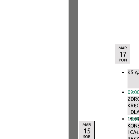
MAR
17
PON
KSIĄ
09:0
ZDR
KRĘ
DL
DOR
10:0
MAR
KON
15
I CA
SOB
RES