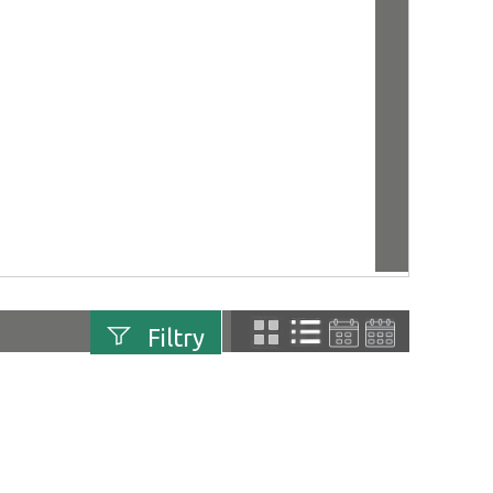
Filtry
uń
Szukana fraza
Kategoria