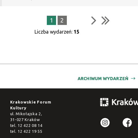
1
2
Liczba wydarzeń:
15
ARCHIWUM WYDARZEŃ
Krakowskie Forum
Kultury
ul. Mikołajska 2,
31-027 Kraków
tel.
12 422 08 14
tel.
12 422 19 55