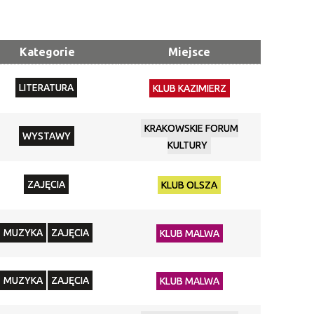
Trwające w
—
zakresie
Kategorie
Miejsce
Miejsce
LITERATURA
KLUB KAZIMIERZ
Organizator
KRAKOWSKIE FORUM
Promowane
WYSTAWY
KULTURY
ZAJĘCIA
KLUB OLSZA
MUZYKA
ZAJĘCIA
KLUB MALWA
MUZYKA
ZAJĘCIA
KLUB MALWA