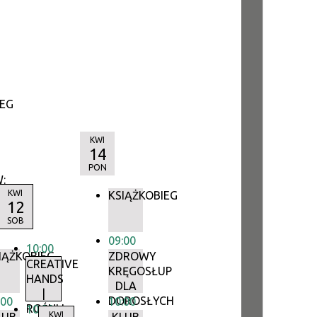
IEG
KWI
14
PON
:
MY!
KWI
KSIĄŻKOBIEG
12
SOB
09:00
10:00
IĄŻKOBIEG
ZDROWY
CREATIVE
IE,
KRĘGOSŁUP
HANDS
CH,
DLA
|
DOROSŁYCH
:00
10:00
ROŚNIJ
10:00
KWI