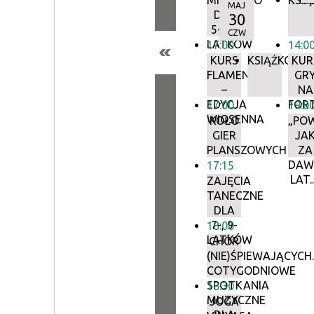
MINIDISCO
KSIĄ
MAJ
DLA
30
5-, 6-
CZW
LATKÓW
17:00
14:0
KURS
KSIĄŻKODZI
KUR
FLAMENCO
GR
–
NA
EDYCJA
FORT
17:00
19:0
WIOSENNA
KOŁO
„PO
GIER
JA
PLANSZOWYCH
ZA
DAW
17:15
LAT..
ZAJĘCIA
TANECZNE
DLA
7-, 9-
18:00
LATKÓW
CHÓR
(NIE)ŚPIEWAJĄCYCH.
COTYGODNIOWE
SPOTKANIA
18:30
MUZYCZNE
JOGA