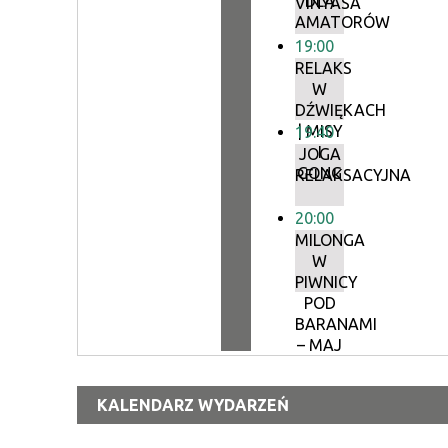
DLA
VINYASA
AMATORÓW
19:00
RELAKS
W
DŹWIĘKACH
| MISY
19:40
I
JOGA
GONG
RELAKSACYJNA
20:00
MILONGA
W
PIWNICY
POD
BARANAMI
– MAJ
KALENDARZ WYDARZEŃ