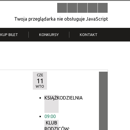
Twoja przeglądarka nie obsługuje JavaScript
KUP BILET
KONKURSY
KONTAKT
| V
Klub Strych
TWOJA DZIELNICA, TWÓJ FILM
. T.
– konkurs na krótkometrażówkę
CZE
11
WTO
KSIĄŻKODZIELNIA
09:00
KLUB
RODZICÓW: