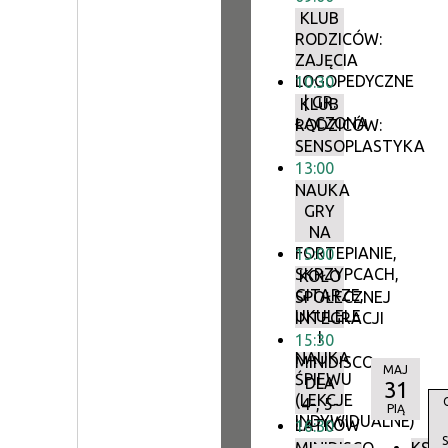
KLUB
RODZICÓW:
ZAJĘCIA
LOGOPEDYCZNE
10:30
| GR.
KLUB
ŁĄCZONA
RODZICÓW:
SENSOPLASTYKA
13:00
NAUKA
GRY
NA
FORTEPIANIE,
15:00
SKRZYPCACH,
KOŁO
GITARZE,
SPOŁECZNEJ
UKULELE
INTEGRACJI
I
15:30
NAUKA
MINIDISCO
MAJ
ŚPIEWU
DLA
31
(LEKCJE
4-, 5-
PIĄ
INDYWIDUALNE)
LATKÓW
16:30