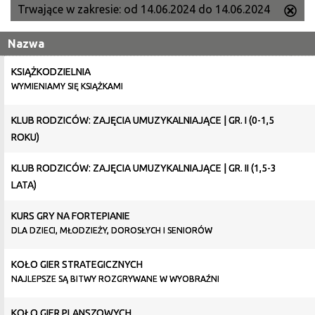
Trwające w zakresie:
od 14.06.2024 do 14.06.2024
Us
ten
Nazwa
filtr
KSIĄŻKODZIELNIA
WYMIENIAMY SIĘ KSIĄŻKAMI
KLUB RODZICÓW: ZAJĘCIA UMUZYKALNIAJĄCE | GR. I (0-1,5
ROKU)
KLUB RODZICÓW: ZAJĘCIA UMUZYKALNIAJĄCE | GR. II (1,5-3
LATA)
KURS GRY NA FORTEPIANIE
DLA DZIECI, MŁODZIEŻY, DOROSŁYCH I SENIORÓW
KOŁO GIER STRATEGICZNYCH
NAJLEPSZE SĄ BITWY ROZGRYWANE W WYOBRAŹNI
KOŁO GIER PLANSZOWYCH