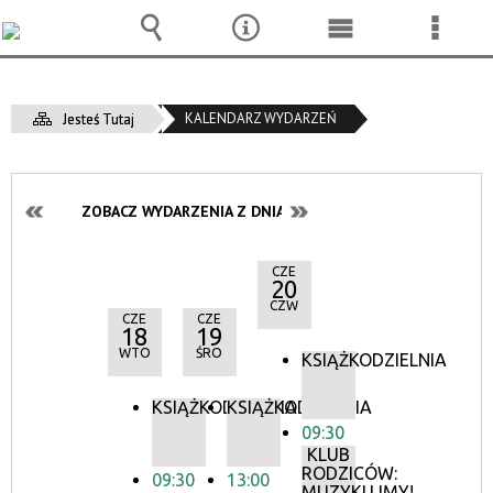
Wyszukiwarka
Narzędzia
Menu
Menu
główne
szcze
KALENDARZ WYDARZEŃ
Jesteś Tutaj
ZOBACZ WYDARZENIA Z DNIA:
CZE
20
CZW
CZE
CZE
18
19
WTO
ŚRO
KSIĄŻKODZIELNIA
KSIĄŻKODZIELNIA
KSIĄŻKODZIELNIA
09:30
KLUB
RODZICÓW:
09:30
13:00
MUZYKUJMY!