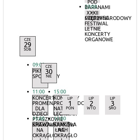
POD
20:00
BARANAMI
–
XXXII
CZERWIEC
MIĘDZYNARODOWY
FESTIWAL
LETNIE
KONCERTY
ORGANOWE
CZE
29
SOB
09:00
CZE
30
PIKNIK
SPORTOWY
NIE
11:00
15:00
KONCERTY
KONCERTY
LIP
LIP
LIP
1
2
3
PROMENADOWE
PROMENADOWE:
DLA
NATALIA
PON
WTO
ŚRO
DZIECI:
LECHWAR
15:00
15:00
PTASZKOWIE
I
ŚPIEWALI
SAMUELA
KRAKÓW
KRAKÓW
ŁACH
NA
NA
OKRĄGŁO
OKRĄGŁO