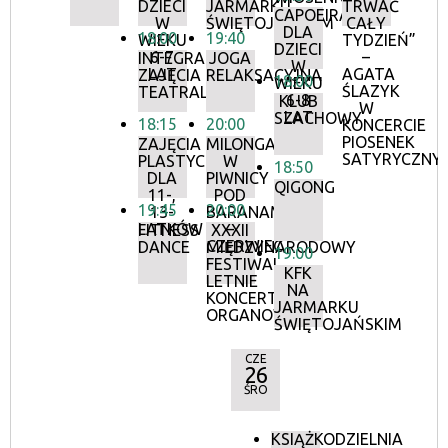
DZIECI
JARMARKU
TRWAĆ
CAPOEIRA
W
ŚWIĘTOJAŃSKIM
CAŁY
DLA
18:00
19:40
WIEKU
TYDZIEŃ”
DZIECI
6-7
–
INTEGRACYJNE
JOGA
W
LAT
AGATA
ZAJĘCIA
RELAKSACYJNA
18:00
WIEKU
ŚLAZYK
TEATRALNE
6-8
KLUB
W
LAT
SZACHOWY
18:15
20:00
KONCERCIE
PIOSENEK
ZAJĘCIA
MILONGA
SATYRYCZNY
PLASTYCZNE
W
18:50
DLA
PIWNICY
QIGONG
11-,
POD
19:45
20:00
13-
BARANAMI
LATKÓW
–
FITNESS
XXXII
CZERWIEC
DANCE
MIĘDZYNARODOWY
19:00
FESTIWAL
KFK
LETNIE
NA
KONCERTY
JARMARKU
ORGANOWE
ŚWIĘTOJAŃSKIM
CZE
26
ŚRO
KSIĄŻKODZIELNIA