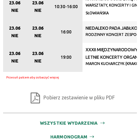
Trwające w zakresie
23.06
23.06
WARSZTATY, KONCERTY I GIM
10:30-16:00
NIE
NIE
—
SŁOWIAŃSKA
Miejsce
23.06
23.06
NIEDALEKO PADA JABŁKO 
16:00
RODZINNY KONCERT ZESPOŁU
NIE
NIE
XXXII MIĘDZYNARODOWY 
Organizator
23.06
23.06
19:00
LETNIE KONCERTY ORGA
NIE
NIE
MARCIN KUCHARCZYK (KRAKÓ
Promowane
Pobierz zestawienie w pliku PDF
WSZYSTKIE WYDARZENIA
HARMONOGRAM