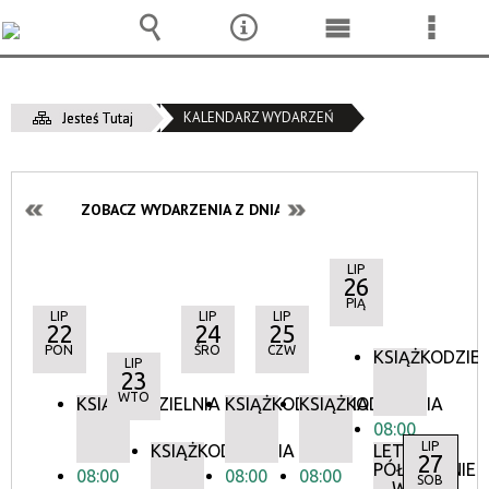
Wyszukiwarka
Narzędzia
Menu
Menu
główne
szcze
KALENDARZ WYDARZEŃ
Jesteś Tutaj
ZOBACZ WYDARZENIA Z DNIA:
LIP
26
PIĄ
LIP
LIP
LIP
22
24
25
PON
ŚRO
CZW
KSIĄŻKODZIEL
LIP
23
WTO
KSIĄŻKODZIELNIA
KSIĄŻKODZIELNIA
KSIĄŻKODZIELNIA
08:00
LIP
KSIĄŻKODZIELNIA
LETNIE
27
PÓŁKOLONIE
08:00
08:00
08:00
SOB
W