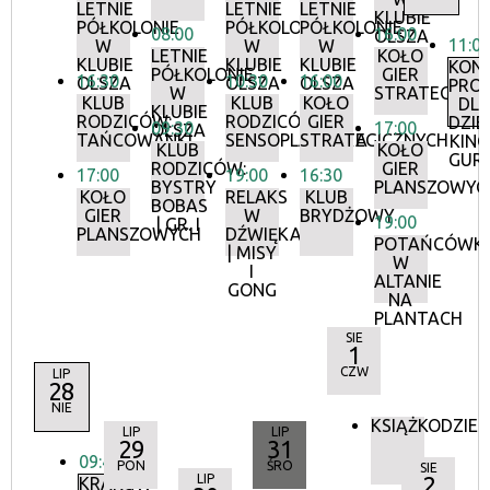
LETNIE
LETNIE
LETNIE
KLUBIE
PÓŁKOLONIE
PÓŁKOLONIE
PÓŁKOLONIE
08:00
16:00
OLSZA
11:0
W
W
W
LETNIE
KOŁO
KLUBIE
KLUBIE
KLUBIE
KON
PÓŁKOLONIE
GIER
16:30
10:30
16:00
OLSZA
OLSZA
OLSZA
PRO
W
STRATEGICZ
KLUB
KLUB
KOŁO
DL
KLUBIE
RODZICÓW:
RODZICÓW:
GIER
DZIEC
09:30
17:00
OLSZA
TAŃCOWANKI
SENSOPLASTYKA
STRATEGICZNYCH
KIN
KLUB
KOŁO
GUR
RODZICÓW:
GIER
17:00
19:00
16:30
BYSTRY
PLANSZOWYC
KOŁO
RELAKS
KLUB
BOBAS
GIER
W
BRYDŻOWY
19:00
| GR. I
PLANSZOWYCH
DŹWIĘKACH
POTAŃCÓWK
| MISY
W
I
ALTANIE
GONG
NA
PLANTACH
SIE
1
CZW
LIP
28
NIE
KSIĄŻKODZIEL
LIP
LIP
29
31
09:45
PON
ŚRO
SIE
LIP
2
KRAKÓW