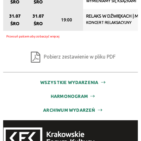
WYMIENIAMY SIĘ KSIĄŻKAMI
ŚRO
ŚRO
—
31.07
31.07
RELAKS W DŹWIĘKACH | MI
19:00
Miejsce
KONCERT RELAKSACYJNY
ŚRO
ŚRO
Organizator
Pobierz zestawienie w pliku PDF
Promowane
WSZYSTKIE WYDARZENIA
HARMONOGRAM
ARCHIWUM WYDARZEŃ