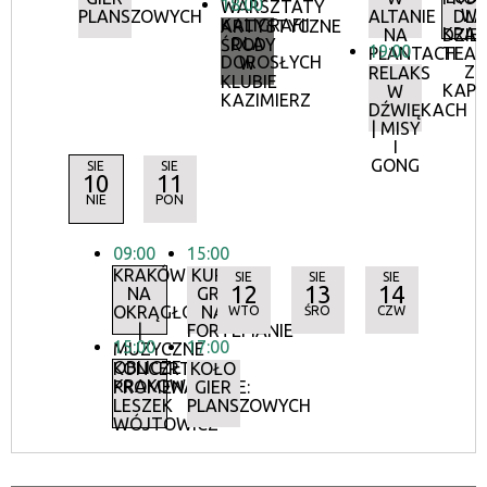
18:00
WARSZTATY
W
PLANSZOWYCH
ALTANIE
DLA
KALIGRAFII
ARTYSTYCZNE
KRAK
NA
DZIEC
DLA
ŚRODY
19:00
PLANTACH
TEA
DOROSŁYCH
W
Z
RELAKS
KLUBIE
KAPE
W
KAZIMIERZ
DŹWIĘKACH
| MISY
I
GONG
SIE
SIE
10
11
NIE
PON
09:00
15:00
KRAKÓW
KURS
SIE
SIE
SIE
12
13
14
NA
GRY
OKRĄGŁO
NA
WTO
ŚRO
CZW
|
FORTEPIANIE
15:00
17:00
MUZYCZNE
OBLICZE
KONCERTY
KOŁO
KRAKOWA
PROMENADOWE:
GIER
LESZEK
PLANSZOWYCH
WÓJTOWICZ