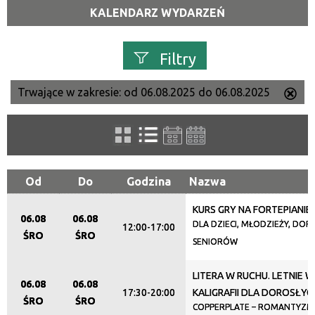
KALENDARZ WYDARZEŃ
Filtry
Trwające w zakresie:
od 06.08.2025 do 06.08.2025
Us
Szukana fraza
ten
filtr
Kategoria
Od
Do
Godzina
Nazwa
KURS GRY NA FORTEPIANIE
Trwające w zakresie
06.08
06.08
DLA DZIECI, MŁODZIEŻY, DORO
12:00-17:00
ŚRO
ŚRO
—
SENIORÓW
Miejsce
LITERA W RUCHU. LETNIE 
06.08
06.08
17:30-20:00
KALIGRAFII DLA DOROSŁYC
ŚRO
ŚRO
COPPERPLATE – ROMANTYZM 