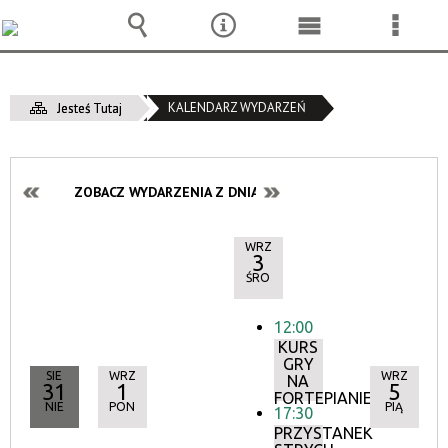
Wyszukiwarka
Narzędzia
Menu
Menu
główne
szcze
KALENDARZ WYDARZEŃ
Jesteś Tutaj
ZOBACZ WYDARZENIA Z DNIA:
WRZ
3
ŚRO
12:00
KURS
GRY
SIE
WRZ
WRZ
NA
31
1
5
FORTEPIANIE
NIE
PON
PIĄ
17:30
PRZYSTANEK