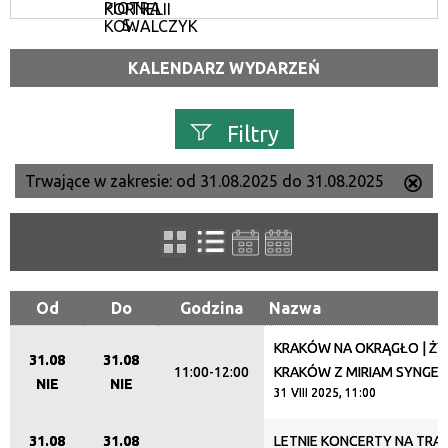
PIOTRA
KORNELII
S.
KOWALCZYK
KALENDARZ WYDARZEŃ
Filtry
Trwające w zakresie:
od 31.08.2025 do 31.08.2025
Us
Szukana fraza
ten
filtr
Kategoria
Od
Do
Godzina
Nazwa
KRAKÓW NA OKRĄGŁO | Ż
Trwające w zakresie
31.08
31.08
11:00-12:00
KRAKÓW Z MIRIAM SYNGER
NIE
NIE
—
31 VIII 2025, 11:00
Miejsce
31.08
31.08
LETNIE KONCERTY NA TRA