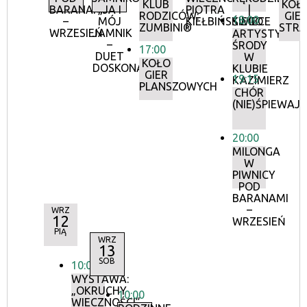
KLUB
KOŁ
BARANAMI
„JA I
PIOTRA
|
RODZICÓW:
GIE
18:00
–
MÓJ
KIEŁBIŃSKIEGO
ŚWIECE
ZUMBINI®
STRA
WRZESIEŃ
JAMNIK
ARTYSTYCZN
–
ŚRODY
17:00
DUET
W
KOŁO
DOSKONAŁY”
KLUBIE
GIER
19:15
KAZIMIERZ
PLANSZOWYCH
CHÓR
(NIE)ŚPIEWAJ
20:00
MILONGA
W
PIWNICY
POD
BARANAMI
–
WRZ
12
WRZESIEŃ
PIĄ
WRZ
13
SOB
10:00
WYSTAWA:
„OKRUCHY
10:00
WIECZNOŚCI”