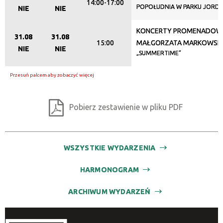
14:00-17:00
POPOŁUDNIA W PARKU JORD
NIE
NIE
KONCERTY PROMENADOW
Organizator
31.08
31.08
15:00
MAŁGORZATA MARKOWSKA
NIE
NIE
„SUMMERTIME”
Promowane
Pobierz zestawienie w pliku PDF
WSZYSTKIE WYDARZENIA
HARMONOGRAM
ARCHIWUM WYDARZEŃ