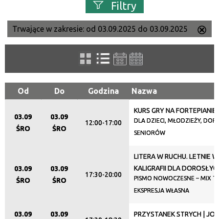
Filtry
Trwające w zakresie:
od 03.09.2025 do 03.09.2025
Us
Szukana fraza
ten
filtr
Kategoria
Od
Do
Godzina
Nazwa
KURS GRY NA FORTEPIANIE
Trwające w zakresie
03.09
03.09
DLA DZIECI, MŁODZIEŻY, DORO
12:00-17:00
ŚRO
ŚRO
—
SENIORÓW
Miejsce
LITERA W RUCHU. LETNIE 
KALIGRAFII DLA DOROSŁYC
03.09
03.09
17:30-20:00
PISMO NOWOCZESNE – MIX TE
ŚRO
ŚRO
EKSPRESJA WŁASNA
Organizator
03.09
03.09
PRZYSTANEK STRYCH | JO