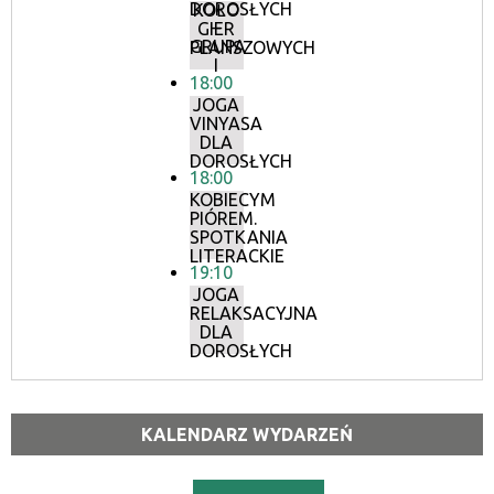
DOROSŁYCH
KOŁO
–
GIER
GRUPA
PLANSZOWYCH
I
18:00
JOGA
VINYASA
DLA
DOROSŁYCH
18:00
KOBIECYM
PIÓREM.
SPOTKANIA
LITERACKIE
19:10
JOGA
RELAKSACYJNA
DLA
DOROSŁYCH
KALENDARZ WYDARZEŃ