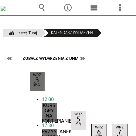
Wyszukiwarka
Narzędzia
Menu
Menu
główne
szcze
KALENDARZ WYDARZEŃ
Jesteś Tutaj
ZOBACZ WYDARZENIA Z DNIA:
WRZ
3
ŚRO
12:00
KURS
GRY
WRZ
NA
5
FORTEPIANIE
PIĄ
17:30
WRZ
WRZ
6
7
PRZYSTANEK