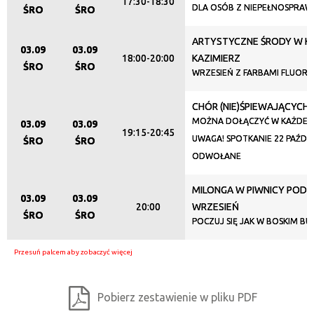
17:30-18:30
DLA OSÓB Z NIEPEŁNOSPRAW
ŚRO
ŚRO
Promowane
ARTYSTYCZNE ŚRODY W KL
03.09
03.09
18:00-20:00
KAZIMIERZ
ŚRO
ŚRO
WRZESIEŃ Z FARBAMI FLUORE
CHÓR (NIE)ŚPIEWAJĄCYCH
MOŻNA DOŁĄCZYĆ W KAŻDEJ C
03.09
03.09
19:15-20:45
UWAGA! SPOTKANIE 22 PAŹDZ
ŚRO
ŚRO
ODWOŁANE
MILONGA W PIWNICY POD 
03.09
03.09
20:00
WRZESIEŃ
ŚRO
ŚRO
POCZUJ SIĘ JAK W BOSKIM BU
Pobierz zestawienie w pliku PDF