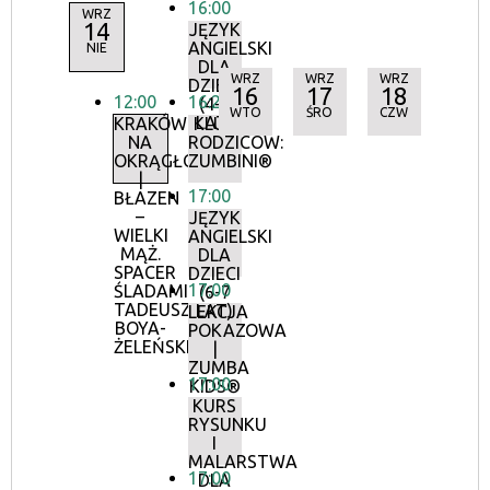
16:00
WRZ
14
JĘZYK
ANGIELSKI
NIE
DLA
WRZ
WRZ
WRZ
DZIECI
16
17
18
12:00
16:20
(4-5
WTO
ŚRO
CZW
LAT)
KRAKÓW
KLUB
NA
RODZICÓW:
OKRĄGŁO
ZUMBINI®
|
17:00
BŁAZEN
–
JĘZYK
WIELKI
ANGIELSKI
MĄŻ.
DLA
SPACER
DZIECI
17:00
ŚLADAMI
(6-7
TADEUSZA
LAT)
LEKCJA
BOYA-
POKAZOWA
ŻELEŃSKIEGO
|
ZUMBA
17:00
KIDS®
KURS
RYSUNKU
I
MALARSTWA
17:00
DLA