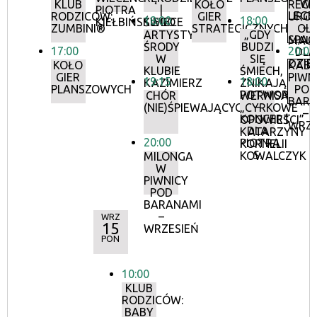
W
KLUB
KOŁO
RECI
PIOTRA
|
LEGE
RODZICÓW:
GIER
URO
18:00
18:00
KIEŁBIŃSKIEGO
ŚWIECE
–
ZUMBINI®
STRATEGICZNYCH
OLI
ARTYSTYCZNE
„GDY
SPAC
MAU
ŚRODY
BUDZI
17:00
20:00
DLA
W
SIĘ
DZIEC
KOŁO
KAB
KLUBIE
ŚMIECH,
GIER
PIWN
19:15
18:00
KAZIMIERZ
ZNIKAJĄ
PLANSZOWYCH
POD
POTWORY”
CHÓR
WERNISAŻ:
BAR
–
(NIE)ŚPIEWAJĄCYCH
„CYRKOWE
–
KONCERT
OPOWIEŚCI”
WRZE
DLA
KATARZYNY
20:00
PIOTRA
KORNELII
S.
KOWALCZYK
MILONGA
W
PIWNICY
POD
BARANAMI
–
WRZ
15
WRZESIEŃ
PON
10:00
KLUB
RODZICÓW:
BABY