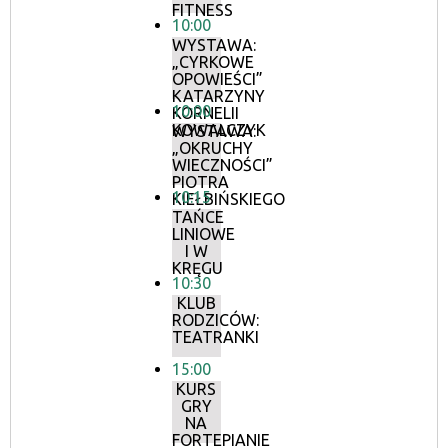
FITNESS
10:00
WYSTAWA:
„CYRKOWE
OPOWIEŚCI”
KATARZYNY
10:00
KORNELII
KOWALCZYK
WYSTAWA:
„OKRUCHY
WIECZNOŚCI”
PIOTRA
10:15
KIEŁBIŃSKIEGO
TAŃCE
LINIOWE
I W
KRĘGU
10:30
KLUB
RODZICÓW:
TEATRANKI
15:00
KURS
GRY
NA
FORTEPIANIE