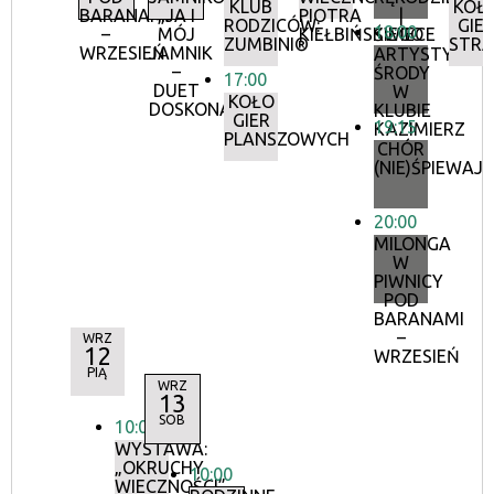
KLUB
KOŁ
BARANAMI
„JA I
PIOTRA
|
RODZICÓW:
GIE
18:00
–
MÓJ
KIEŁBIŃSKIEGO
ŚWIECE
ZUMBINI®
STRA
WRZESIEŃ
JAMNIK
ARTYSTYCZN
–
ŚRODY
17:00
DUET
W
KOŁO
DOSKONAŁY”
KLUBIE
GIER
19:15
KAZIMIERZ
PLANSZOWYCH
CHÓR
(NIE)ŚPIEWAJ
20:00
MILONGA
W
PIWNICY
POD
BARANAMI
–
WRZ
12
WRZESIEŃ
PIĄ
WRZ
13
SOB
10:00
WYSTAWA:
„OKRUCHY
10:00
WIECZNOŚCI”