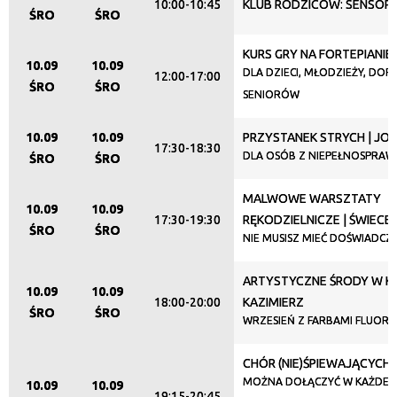
10:00-10:45
KLUB RODZICÓW: SENSOP
ŚRO
ŚRO
KURS GRY NA FORTEPIANIE
Organizator
10.09
10.09
DLA DZIECI, MŁODZIEŻY, DORO
12:00-17:00
ŚRO
ŚRO
SENIORÓW
Promowane
10.09
10.09
PRZYSTANEK STRYCH | JO
17:30-18:30
DLA OSÓB Z NIEPEŁNOSPRAW
ŚRO
ŚRO
MALWOWE WARSZTATY
10.09
10.09
17:30-19:30
RĘKODZIELNICZE | ŚWIECE
ŚRO
ŚRO
NIE MUSISZ MIEĆ DOŚWIADCZ
ARTYSTYCZNE ŚRODY W KL
10.09
10.09
18:00-20:00
KAZIMIERZ
ŚRO
ŚRO
WRZESIEŃ Z FARBAMI FLUORE
CHÓR (NIE)ŚPIEWAJĄCYCH
MOŻNA DOŁĄCZYĆ W KAŻDEJ C
10.09
10.09
19:15-20:45