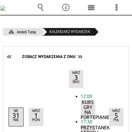
Wyszukiwarka
Narzędzia
Menu
Menu
główne
szcze
KALENDARZ WYDARZEŃ
Jesteś Tutaj
ZOBACZ WYDARZENIA Z DNIA:
WRZ
3
ŚRO
12:00
KURS
GRY
SIE
WRZ
WRZ
NA
31
1
5
FORTEPIANIE
NIE
PON
PIĄ
17:30
PRZYSTANEK