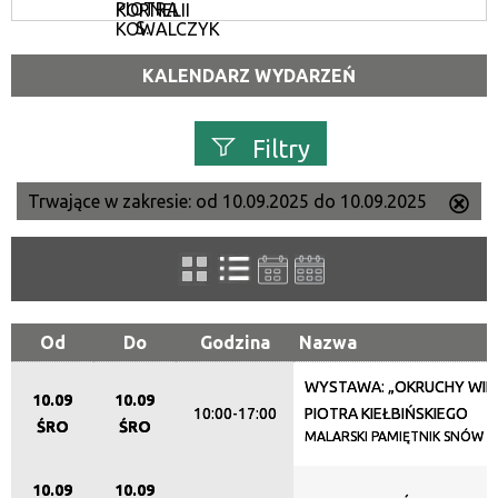
PIOTRA
KORNELII
S.
KOWALCZYK
KALENDARZ WYDARZEŃ
Filtry
Trwające w zakresie:
od 10.09.2025 do 10.09.2025
Us
Szukana fraza
ten
filtr
Kategoria
Od
Do
Godzina
Nazwa
WYSTAWA: „OKRUCHY WIE
Trwające w zakresie
10.09
10.09
10:00-17:00
PIOTRA KIEŁBIŃSKIEGO
ŚRO
ŚRO
—
MALARSKI PAMIĘTNIK SNÓW
Miejsce
10.09
10.09