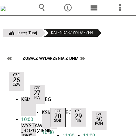
Wyszukiwarka
Narzędzia
Menu
Menu
główne
szcze
KALENDARZ WYDARZEŃ
Jesteś Tutaj
ZOBACZ WYDARZENIA Z DNIA:
CZE
26
CZW
CZE
27
PIĄ
KSIĄŻKOBIEG
CZE
CZE
KSIĄŻKOBIEG
28
29
CZE
30
10:00
SOB
NIE
PON
WYSTAWA:
„ROZUMIENIE
10:00
11:00
11:00
IDEI” –