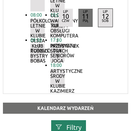
LETNIE
W
KLUBIE
LIP
LIP
LIP
08:00
10:00
10
11
12
OLSZA
– I
PÓŁKOLONIE
WAKACYJNY
CZW
PIĄ
SOB
TURNUS
LETNIE
KURS
W
OBSŁUGI
KLUBIE
KOMPUTERA
09:30
17:30
OLSZA
I
– I
INTERNETU
KLUB
PRZYSTANEK
TURNUS
DLA
RODZICÓW:
STRYCH
SENIORÓW
BYSTRY
|
BOBAS
JOGA
18:00
ARTYSTYCZNE
ŚRODY
W
KLUBIE
KAZIMIERZ
KALENDARZ WYDARZEŃ
Filtry