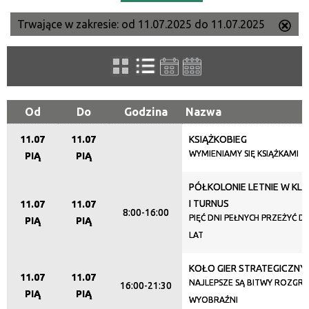
Trwające w zakresie:
od 11.07.2025 do 11.07.2025
Us
Szukana fraza
ten
filtr
Kategoria
Od
Do
Godzina
Nazwa
11.07
11.07
KSIĄŻKOBIEG
Trwające w zakresie
WYMIENIAMY SIĘ KSIĄŻKAMI
PIĄ
PIĄ
—
PÓŁKOLONIE LETNIE W KLU
Miejsce
I TURNUS
11.07
11.07
8:00-16:00
PIĘĆ DNI PEŁNYCH PRZEŻYĆ DL
PIĄ
PIĄ
LAT
Organizator
KOŁO GIER STRATEGICZNY
11.07
11.07
NAJLEPSZE SĄ BITWY ROZGR
16:00-21:30
PIĄ
PIĄ
WYOBRAŹNI