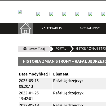
KALENDARIUM
AKTUALNOŚCI
KFK
Kraków Low Emission Zone /
Klub Kazimierz
Grzechy i niedole | Konkurs
Cykle
Klub M
Na kra
Зона Чистого Транспорту
recytatorski poezji noir
PORTAL
HISTORIA ZMIAN STRO
Konkurs
Jesteś Tutaj
Śliwiak
Piwnica pod Baranami
Zespół 
HISTORIA ZMIAN STRONY - RAFAŁ JĘDRZEJ
Data modyfikacji
Element
2025-05-15
Rafał Jędrzejczyk
08:20:13
2022-01-25
Rafał Jędrzejczyk
15:42:01
2022-01-18
Rafał Jędrzejczyk