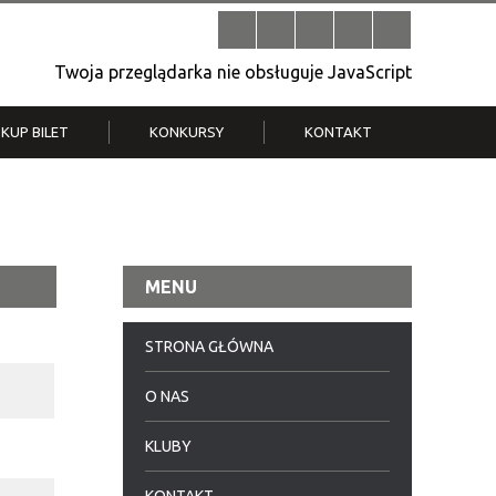
Twoja przeglądarka nie obsługuje JavaScript
KUP BILET
KONKURSY
KONTAKT
| V
Klub Strych
TWOJA DZIELNICA, TWÓJ FILM
. T.
– konkurs na krótkometrażówkę
MENU
STRONA GŁÓWNA
O NAS
a
KLUBY
a