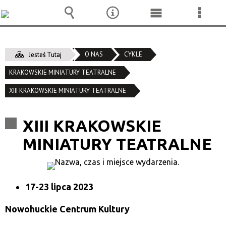
Wyszukiwarka
Narzędzia
Menu
Menu
główne
szcze
O NAS
CYKLE
Jesteś Tutaj
KRAKOWSKIE MINIATURY TEATRALNE
XIII KRAKOWSKIE MINIATURY TEATRALNE
XIII KRAKOWSKIE
MINIATURY TEATRALNE
17-23 lipca 2023
Nowohuckie Centrum Kultury