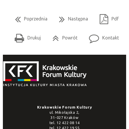
Poprzednia
Następna
Pdf
Drukuj
Powrót
Kontakt
Krakowskie Forum Kultury
ul. Mikołajska 2,
31-027 Kraków
tel.
12 422 08 14
tel.
12 422 19 55