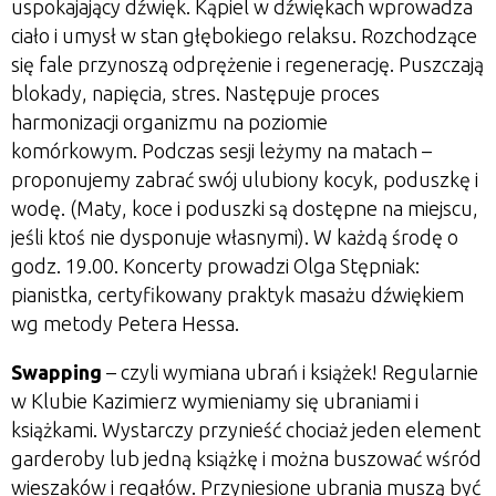
uspokajający dźwięk. Kąpiel w dźwiękach wprowadza
ciało i umysł w stan głębokiego relaksu. Rozchodzące
się fale przynoszą odprężenie i regenerację. Puszczają
blokady, napięcia, stres. Następuje proces
harmonizacji organizmu na poziomie
komórkowym. Podczas sesji leżymy na matach –
proponujemy zabrać swój ulubiony kocyk, poduszkę i
wodę. (Maty, koce i poduszki są dostępne na miejscu,
jeśli ktoś nie dysponuje własnymi). W każdą środę o
godz. 19.00. Koncerty prowadzi Olga Stępniak:
pianistka, certyfikowany praktyk masażu dźwiękiem
wg metody Petera Hessa.
Swapping
– czyli wymiana ubrań i książek! Regularnie
w Klubie Kazimierz wymieniamy się ubraniami i
książkami. Wystarczy przynieść chociaż jeden element
garderoby lub jedną książkę i można buszować wśród
wieszaków i regałów. Przyniesione ubrania muszą być