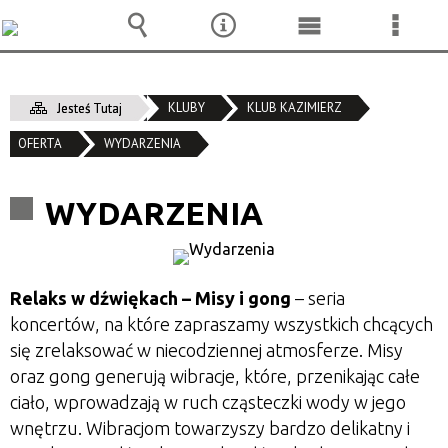
Wyszukiwarka
Narzędzia
Menu
Menu
główne
szcze
KLUBY
KLUB KAZIMIERZ
Jesteś Tutaj
OFERTA
WYDARZENIA
WYDARZENIA
Relaks w dźwiękach – Misy i gong
– seria
koncertów, na które zapraszamy wszystkich chcących
się zrelaksować w niecodziennej atmosferze. Misy
oraz gong generują wibracje, które, przenikając całe
ciało, wprowadzają w ruch cząsteczki wody w jego
wnętrzu. Wibracjom towarzyszy bardzo delikatny i