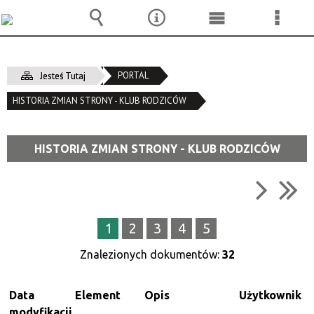
Wyszukiwarka
Narzędzia
Menu
Menu
główne
szcze
PORTAL
Jesteś Tutaj
HISTORIA ZMIAN STRONY - KLUB RODZICÓW
HISTORIA ZMIAN STRONY - KLUB RODZICÓW
1
2
3
4
5
Znalezionych dokumentów:
32
Data
Element
Opis
Użytkownik
modyfikacji