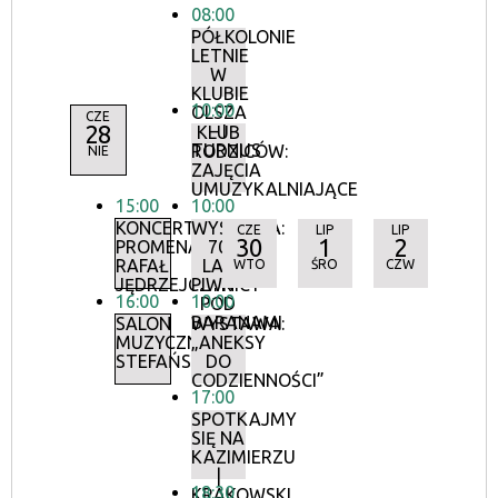
08:00
PÓŁKOLONIE
LETNIE
W
KLUBIE
10:00
OLSZA
CZE
28
– I
KLUB
TURNUS
RODZICÓW:
NIE
ZAJĘCIA
UMUZYKALNIAJĄCE
15:00
10:00
KONCERTY
WYSTAWA:
CZE
LIP
LIP
30
1
2
PROMENADOWE:
70
RAFAŁ
LAT
WTO
ŚRO
CZW
JĘDRZEJCZYK
PIWNICY
16:00
10:00
POD
BARANAMI
SALON
WYSTAWA:
MUZYCZNY
„ANEKSY
STEFAŃSKICH
DO
CODZIENNOŚCI”
17:00
SPOTKAJMY
SIĘ NA
KAZIMIERZU
|
18:30
KRAKOWSKI