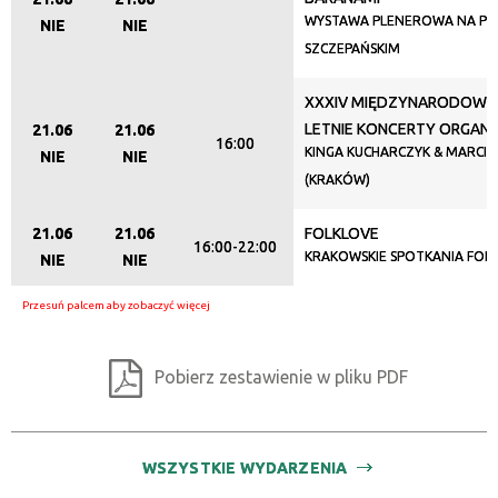
—
WYSTAWA PLENEROWA NA PL
NIE
NIE
SZCZEPAŃSKIM
Miejsce
XXXIV MIĘDZYNARODOWY 
LETNIE KONCERTY ORGA
21.06
21.06
16:00
KINGA KUCHARCZYK & MARCI
Organizator
NIE
NIE
(KRAKÓW)
21.06
21.06
FOLKLOVE
Promowane
16:00-22:00
KRAKOWSKIE SPOTKANIA FOL
NIE
NIE
Pobierz zestawienie w pliku PDF
WSZYSTKIE WYDARZENIA