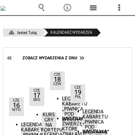
Wyszukiwarka
Narzędzia
Menu
Menu
główne
szcze
KALENDARZ WYDARZEŃ
Jesteś Tutaj
ZOBACZ WYDARZENIA Z DNIA:
CZE
18
CZW
CZE
CZE
19
17
PIĄ
LEGENDA
ŚRO
CZE
KABARETU
16
„PIWNICA
WTO
LEGENDA
POD
KURS
KABARETU
WYSTAWA:
BARANAMI”
GRY
„PIWNICA
ZWIERZĘTA,
LEGENDA
NA
POD
KTÓRE
KABARETU
FORTEPIANIE
WYSTAWA:
BARANAMI”
ZNAŁAM.
LEGENDA
„PIWNICA