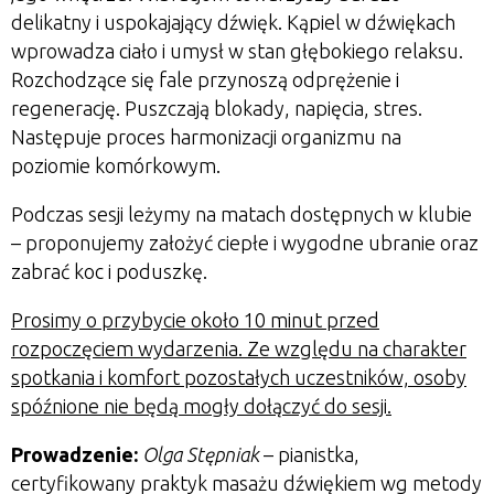
delikatny i uspokajający dźwięk. Kąpiel w dźwiękach
wprowadza ciało i umysł w stan głębokiego relaksu.
Rozchodzące się fale przynoszą odprężenie i
regenerację. Puszczają blokady, napięcia, stres.
Następuje proces harmonizacji organizmu na
poziomie komórkowym.
Podczas sesji leżymy na matach dostępnych w klubie
– proponujemy założyć ciepłe i wygodne ubranie oraz
zabrać koc i poduszkę.
Prosimy o przybycie około 10 minut przed
rozpoczęciem wydarzenia. Ze względu na charakter
spotkania i komfort pozostałych uczestników, osoby
spóźnione nie będą mogły dołączyć do sesji.
Prowadzenie:
Olga Stępniak
– pianistka,
certyfikowany praktyk masażu dźwiękiem wg metody