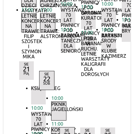
WYS
DLA
AGNIESZKA
PIWNICY
10:00
10:00
70
DZIECI:
CHRZANOWSKA
17:30
POD
17:00
17:00
WYSTAWA:
WYSTAWA:
LAT
AMATEATR
BARANAMI
OPROWADZANIE
70
70
PIWN
LETNIE
LETNIE
KURATORSKIE:
17:15
LAT
LAT
POD
KONCERTY
KONCERTY
70
PIWNICY
PIWNICY
BAR
KLU
NA
NA
LAT
10:15
18:00
POD
POD
BRY
TRAWIE:
TRAWIE:
17:30
PIWNICY
BARANAMI
BARANAMI
ZAJĘCIA
ARTYSTYCZN
FILIP
ALSTROMERIE
POD
LITERA
TANECZNE
ŚRODY
SZOSTEK
BARANAMI
W
DLA
W
I
RUCHU.
SENIORÓW
KLUBIE
SZYMON
LETNIE
KAZIMIERZ
MIKA
WARSZTATY
KALIGRAFII
SIE
21
DLA
PIĄ
DOROSŁYCH
SIE
22
SOB
KSIĄŻKOBIEG
10:00
PIKNIK
10:00
JAGIELLOŃSKI
WYSTAWA:
70
11:00
LAT
PIWNICY
KONCERTY
SIE
SIE
SIE
10:00