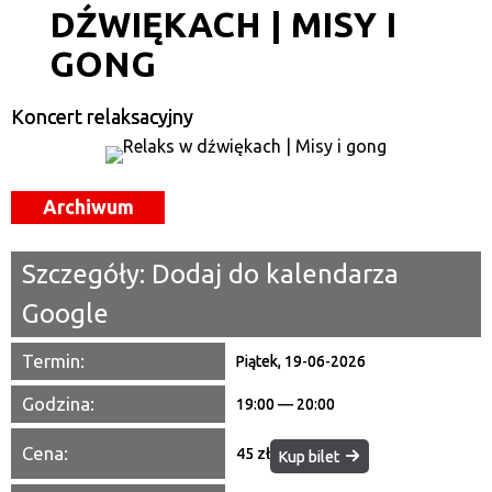
DŹWIĘKACH | MISY I
Kategoria
GONG
Trwające w zakresie
—
Koncert relaksacyjny
Miejsce
Archiwum
Organizator
Promowane
Szczegóły:
Dodaj do kalendarza
Google
Termin:
Piątek, 19-06-2026
Godzina:
19:00 — 20:00
Cena:
45 zł
Kup bilet