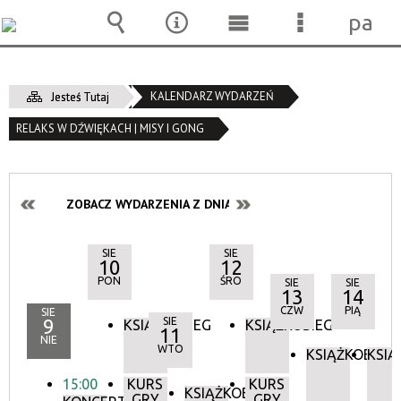
pane
Wyszukiwarka
Narzędzia
Menu
Menu
główne
szczegóło
KALENDARZ WYDARZEŃ
Jesteś Tutaj
RELAKS W DŹWIĘKACH | MISY I GONG
ZOBACZ WYDARZENIA Z DNIA:
SIE
SIE
10
12
PON
ŚRO
SIE
SIE
13
14
CZW
PIĄ
SIE
9
SIE
KSIĄŻKOBIEG
KSIĄŻKOBIEG
11
NIE
WTO
KSIĄŻKOBIEG
KSIĄ
15:00
KURS
KURS
KSIĄŻKOBIEG
GRY
GRY