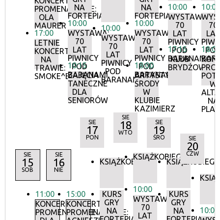
KONCERTY
10:00
10:0
NA
NA
PROMENADOWE:
FORTEPIANIE
FORTEPIANIE
WYSTAWA:
WYS
OLA
10:00
10:00
70
70
MAURER
10:00
17:00
WYSTAWA:
WYSTAWA:
LAT
LA
WYSTAWA:
70
70
PIWNICY
PIWN
LETNIE
70
17:15
18:0
LAT
LAT
POD
PO
KONCERTY
LAT
PIWNICY
PIWNICY
BARANAMI
BAR
KLUB
KON
NA
PIWNICY
10:15
18:00
POD
POD
BRYDŻOWY
PRO
TRAWIE:
POD
BARANAMI
BARANAMI
ZAJĘCIA
ARTYSTYCZNE
POT
SMOKE^BLUES
BARANAMI
TANECZNE
ŚRODY
W
DLA
W
ALTA
SENIORÓW
KLUBIE
NA
KAZIMIERZ
PLA
SIE
SIE
18
SIE
17
19
WTO
PON
ŚRO
SIE
20
CZW
SIE
SIE
KSIĄŻKOBIEG
15
16
KSIĄŻKOBIEG
KSIĄŻKOBIEG
SOB
NIE
KSIĄ
10:00
11:00
15:00
KURS
KURS
WYSTAWA:
GRY
GRY
KONCERTY
KONCERTY
70
10:00
NA
NA
PROMENADOWE
PROMENADOWE:
LAT
FORTEPIANIE
FORTEPIANIE